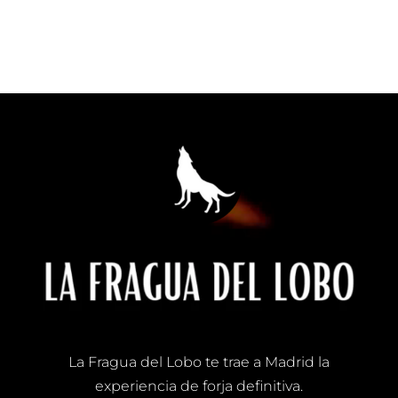
No hay categorías
Reproductor
de
vídeo
La Fragua del Lobo te trae a Madrid la
experiencia de forja definitiva.