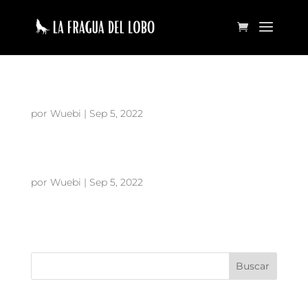
Enter Project Title 9
por
Wuebi
|
Sep 5, 2022
Enter Project Title 5
por
Wuebi
|
Sep 5, 2022
Search Here
Categories