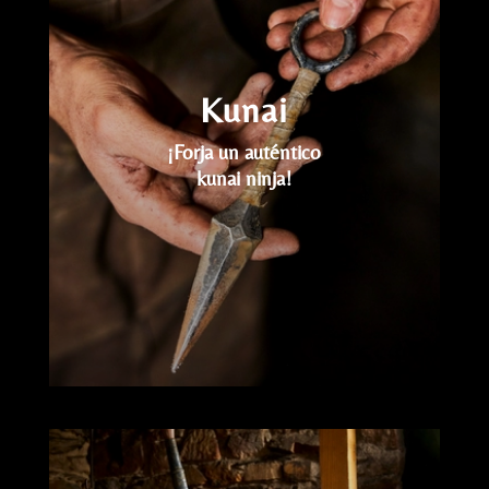
Kunai
¡Forja un auténtico
kunai ninja!
Reproductor
de