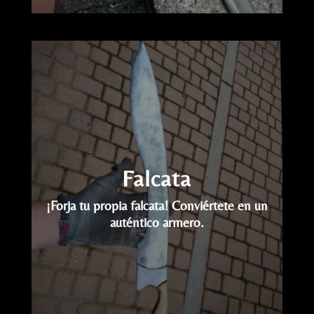
Reproductor
de
vídeo
Falcata
¡Forja tu propia falcata!
Conviértete en un
auténtico armero.