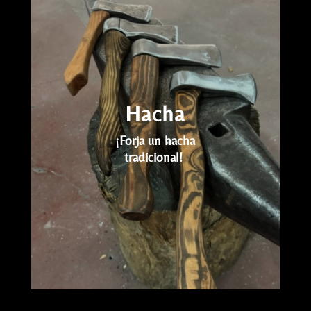
vídeo
Hacha
¡Forja un hacha
tradicional!