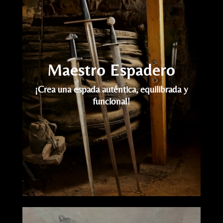
vídeo
Maestro Espadero
¡Crea una espada auténtica, equilibrada y
funcional!
Reproductor
de