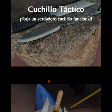
Cuchillo Táctico
¡Forja un verdadero cuchillo funcional!
Reproductor
de
vídeo