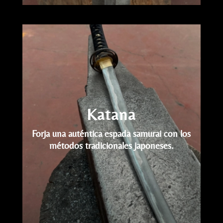
Reproductor
de
vídeo
Katana
Forja una auténtica espada samurai con los
métodos tradicionales japoneses.