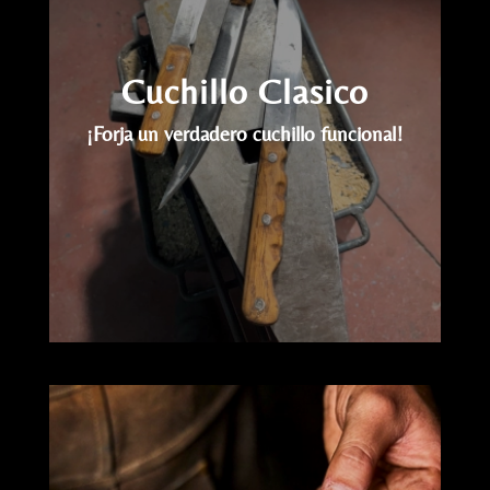
Cuchillo Clasico
¡Forja un verdadero cuchillo funcional!
Reproductor
de
vídeo