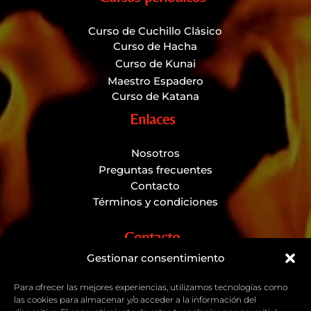
Curso de Cuchillo Clásico
Curso de Hacha
Curso de Kunai
Maestro Espadero
Curso de Katana
Enlaces
Nosotros
Preguntas frecuentes
Contacto
Términos y condiciones
Contacto
Gestionar consentimiento
C/Chile,11 28922 Alcorcón (Madrid), frente
al centro comercial Tres Aguas.
Para ofrecer las mejores experiencias, utilizamos tecnologías como
las cookies para almacenar y/o acceder a la información del
(+34) 653 501 374