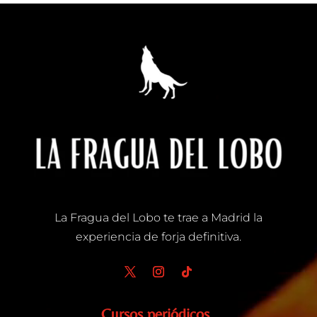
Reproductor
de
vídeo
La Fragua del Lobo te trae a Madrid la
experiencia de forja definitiva.
Cursos periódicos