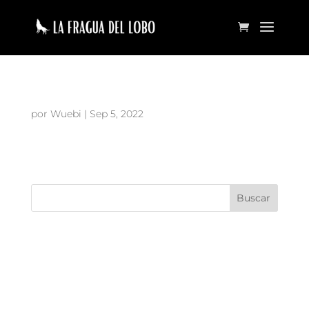
Enter Project Title 8
por
Wuebi
|
Sep 5, 2022
Search Here
Categories
No hay categorías